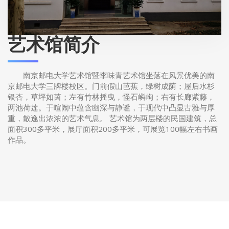
艺术馆简介
南京邮电大学艺术馆暨李味青艺术馆坐落在风景优美的南
京邮电大学三牌楼校区。门前假山芭蕉，绿树成荫；屋后水杉
银杏，草坪如茵；左有竹林摇曳，怪石嶙峋；右有长廊紫藤，
两池荷莲。于喧闹中蕴含幽深与静谧，于现代中凸显古雅与厚
重，散逸出浓浓的艺术气息。 艺术馆为两层楼的民国建筑，总
面积300多平米，展厅面积200多平米，可展览100幅左右书画
作品。