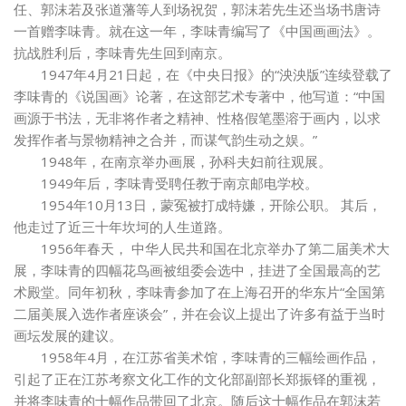
任、郭沫若及张道藩等人到场祝贺，郭沫若先生还当场书唐诗
一首赠李味青。就在这一年，李味青编写了《中国画画法》。
抗战胜利后，李味青先生回到南京。
1947年4月21日起，在《中央日报》的“泱泱版”连续登载了
李味青的《说国画》论著，在这部艺术专著中，他写道：“中国
画源于书法，无非将作者之精神、性格假笔墨溶于画内，以求
发挥作者与景物精神之合并，而谋气韵生动之娱。”
1948年，在南京举办画展，孙科夫妇前往观展。
1949年后，李味青受聘任教于南京邮电学校。
1954年10月13日，蒙冤被打成特嫌，开除公职。 其后，
他走过了近三十年坎坷的人生道路。
1956年春天， 中华人民共和国在北京举办了第二届美术大
展，李味青的四幅花鸟画被组委会选中，挂进了全国最高的艺
术殿堂。同年初秋，李味青参加了在上海召开的华东片“全国第
二届美展入选作者座谈会”，并在会议上提出了许多有益于当时
画坛发展的建议。
1958年4月，在江苏省美术馆，李味青的三幅绘画作品，
引起了正在江苏考察文化工作的文化部副部长郑振铎的重视，
并将李味青的十幅作品带回了北京。随后这十幅作品在郭沫若