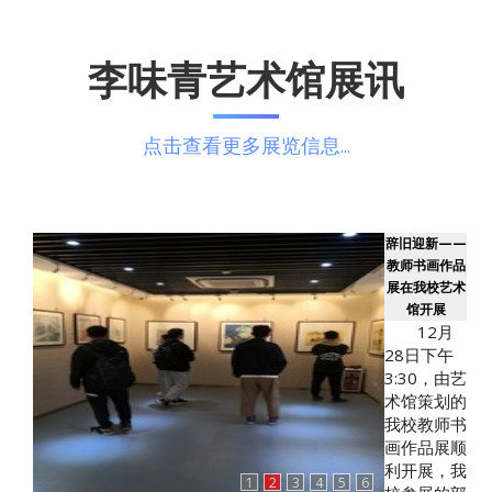
李味青艺术馆展讯
点击查看更多展览信息...
我校举办李
味青师友师
生书画展
5月
25日，李
味青师友
师生书画
展在我校
三牌楼校
区艺术馆
开幕。江
1
2
3
4
5
6