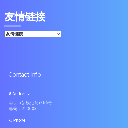
席伍盛，
我校副校
长王国
平，宣传
部、离退
休职工
处、图书
馆、档案
馆负责
人，李味
青先生弟
子、书画
爱好者、
我校师生
近500人
参观了展
览。开幕
式上，王
国平副校
长致辞，
徐培晨会