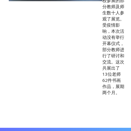
苏省中华
文化促进
会秘书长
李正刚，
江苏省花
鸟画研究
会会长、
南京师范
大学教
授、博士
生导师徐
培晨，江
苏省中国
画学会副
会长张广
才，江苏
省花鸟画
研究会顾
问孙元
亮，南京
市美术家
协会副主