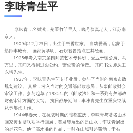
李味青生平
李味青，名树滋，别署竹竿里人，晚号葆真老人，江苏南
京人。
1909年12月23日，出生于书香世家。 自幼爱画，启蒙于
塾师李诚斋。 画家黄学明、石炽君曾指点过其绘画。
1925年考入南京第四师范艺术专科班，受业于谢公展、马
万里，其间又得到过梁公约、萧俊贤的传授。 其间书法师从王
东培先生。
1927年，李味青先生艺专毕业后，参与了当时的南京市政
规划建设。 其后，考入当时的交通部邮政总局，从事邮政财会
审议工作。参与起草了1935年的《邮政法》和一系列有关邮政
财会审计方面的大纲。 抗日战争期间，李味青先生在重庆继续
从事邮政工作。
1944年春天，在抗战时期的陪都重庆，李味青与著名山水
画家黄君璧联袂举行画展，黄君璧展出的是山水，李味青展出
的是花鸟。他们高水准的作品，一时在山城引起轰动，于右