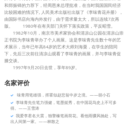
和郑振铎的力荐下，经周恩来总理批准，在当时我国国民经济
比较困难的情况下, 人民美术出版社出版了《李味青花卉册》，
由国际书店向海内外发行，由于需求量太大，所以连续7次再
版。 1980年在有关部门关怀下落实政策，平反昭雪。
1982年10月，南京市美术家协会和清凉山公园在清凉山崇
正书院为李味青举办了个人画展。这是李味青先生数十年的艺
术展示，当年已年高84岁的艺术大师刘海粟，在学生的陪同
下，先后三次前往清凉山观看了李味青的画展，并与李味青促
膝交谈。
1997年9月20日去世，享年89岁。
名家评价
味青用笔雄强，挥霍似赵悲翁中岁之境。——胡小石
李味青先生笔力强健，笔墨挺秀，在中国花鸟史上不可多
得。——王雪涛
我爱李君名大震，独擎椽笔画荷花。看他雨骤风驰处，写
出人间第一家。——林散之