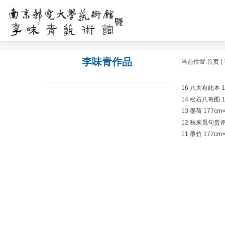
李味青作品
当前位置:
首页
16 八大有此本 11
14 松石八奇图 10
13 墨荷 177cm
12 秋来觅句贵评量
11 墨竹 177cm