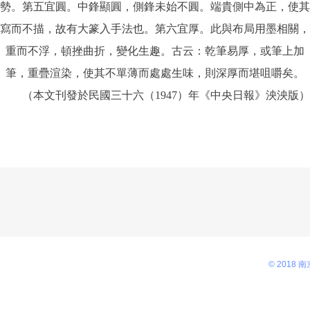
勢。第五宜圓。中鋒顯圓，側鋒未始不圓。端貴側中為正，使其
寫而不描，故有大篆入手法也。第六宜厚。此與布局用墨相關，
重而不浮，頓挫曲折，變化生趣。古云：乾筆易厚，或筆上加
筆，重疊渲染，使其不單薄而處處生味，則深厚而堪咀嚼矣。
（本文刊發於民國三十六（
1947
）年《中央日報》泱泱版）
© 2018