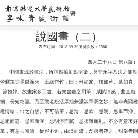
說國畫（二）
发布时间：2018-09-30
浏览次数：
2580
四月二十八日 第八版）
中國畫源於書法，所謂皴擦刷點渲染，莫非永字八法之側勒
弩趯策掠啄磔而來。王紱作竹，曰：幹如篆、枝如草、葉如真、
節如隸。故畫家多工書。若夫書畫之用筆，咸賦情感，曲直粗
細、長短乾濕、乃至勁老松活厚拙兼濃淡華潤之妙，無非表顯種
種情緒，出之自然。不可信筆，忌滑、忌軟、忌硬、忌重而滯、
忌粗而霸、忌率而溷、忌明淨而膩、忌複雜而亂。不必有意著好
筆，有意去累筆，從容不迫，由淡而濃，磊落者存之，甜俗者刪